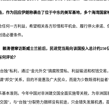
岛，作为回应伊朗称袭击了位于中东的美军基地，多个海湾国家
合任何一方利益，希望相关各方珍惜和平机会、履行停火承诺、
创造必要条件。
，赖清德窜访斯威士兰前后，民进党当局向该国投入总计约250
有何评论？
台独”私利，通过“金元外交”搞腐败营私、利益输送和权钱交
谓“邦交”关系，目的不是惠及广大民众，而是为少数既得利益者“
系基本准则。今年中国对非洲建交国全面实施零关税，为非洲国
交国”，与“台独”分裂势力捆绑没有前途，只会错失发展机遇，