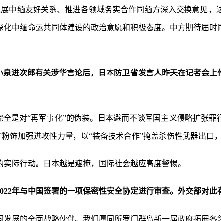
发展中缅友好关系、推进各领域务实合作同缅方深入交换意见，
深化中缅命运共同体建设的政治意愿和积极态度。中方期待届时
臣小泉进次郎有关涉华言论后，日本防卫省发言人昨天在记者会上
完全是对“再军事化”的伪装。日本避而不谈军国主义侵略扩张
力”粉饰加强进攻性力量，以“装备技术合作”掩盖杀伤性武器出
的实际行动。日本越是遮掩，国际社会越应高度警惕。
022年与中国签署的一项保密性安全协定进行审查。外交部对此
同发展的全面战略伙伴。我们愿同所罗门群岛新一届政府拓展各