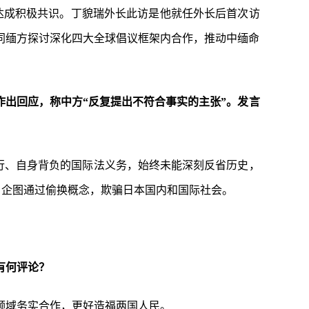
达成积极共识。丁貌瑞外长此访是他就任外长后首次访
同缅方探讨深化四大全球倡议框架内合作，推动中缅命
作出回应，称中方“反复提出不符合事实的主张”。发言
罪行、自身背负的国际法义务，始终未能深刻反省历史，
口，企图通过偷换概念，欺骗日本国内和国际社会。
有何评论？
领域务实合作，更好造福两国人民。