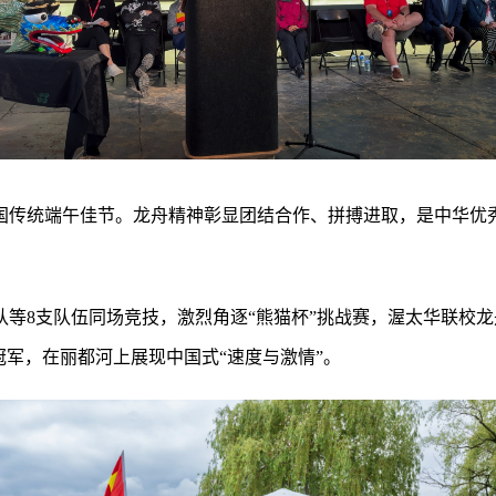
国传统端午佳节。龙舟精神彰显团结合作、拼搏进取，是中华优
等8支队伍同场竞技，激烈角逐“熊猫杯”挑战赛，渥太华联校龙
冠军，在丽都河上展现中国式“速度与激情”。