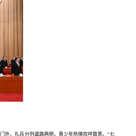
北门外，礼兵分列道路两侧，青少年热情欢呼致意。“七