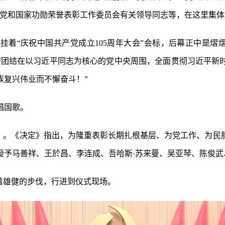
。党和国家功勋荣誉表彰工作委员会有关领导同志等，在这里集体
“庆祝中国共产党成立105周年大会”会标，后幕正中是熠熠生辉
紧密团结在以习近平同志为核心的党中央周围，全面贯彻习近平新
族复兴伟业而不懈奋斗！”
唱国歌。
定》。《决定》指出，为隆重表彰长期扎根基层、为党工作、为民
予马善祥、王於昌、李连成、吾哈斯·苏来曼、吴亚琴、陈俊武
迈着雄健的步伐，行进到仪式现场。