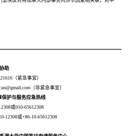
们坚决反对将加拿大内部事务同涉华因素相关联，对中
协助
5621616（紧急事宜）
.can@gmail.com（非紧急事宜）
领事保护与服务应急热线
08或010-65612308
2308或+86-10-65612308