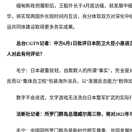
缅甸新政府履职后，王毅外长于4月底访缅，就发展中
华，将实现两国外长短时间内互访，充分体现双方对深化中
运共同体建设取得更多务实成果。
总台CGTN记者：中方6月1日批评日本防卫大臣小泉
人对此有何评论？
毛宁：日本避重就轻、自欺欺人的所谓“事实”，完全是
反而以“集体自卫权”包装海外派兵，以“发展反击能力”粉
数字不会说谎，文字游戏无法洗白日本整军扩武的实际
法新社记者：所罗门群岛总理威尔周三称，将对2022
毛宁：中国同所罗门群岛是新时代相互尊重、共同发展