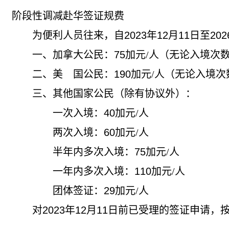
阶段性调减赴华签证规费
为便利人员往来，自
2023
年
12
月
11
日至
202
一、加拿大公民：
75
加元/人（无论入境次
二、美 国公民：
190
加元/人（无论入境次
三、其他国家公民（除有协议外）：
一次入境：
40
加元/人
两次入境：
60
加元/人
半年内多次入境：
75
加元/人
一年内多次入境：
110
加元/人
团体签证：
29
加元/人
对
2023
年
12
月
11
日前已受理的签证申请，