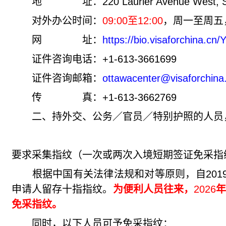
地 址：
220 Laurier Avenue West, 
对外办公时间：
09:00
至
12:00
，周一至周五
网 址：
https://bio.visaforchina.
证件咨询电话：
+
1-613-3661699
证件咨询邮箱：
ottawacenter@visaforchina
传 真：
+
1-613-3662769
二、持外交、公务／官员／特别护照的人员，
要求采集指纹（一次或两次入境短期签证免采指
根据中国有关法律法规和对等原则，
自
201
申请人留存十指指纹。
为便利人员往来，
2026
免采指纹。
同时，以下人员可予免采指纹：