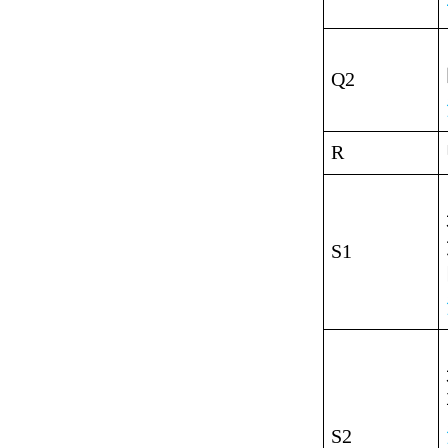
Q2
R
S1
S2