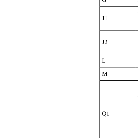
J1
J2
L
M
Q1