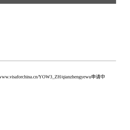
hina.cn/YOW3_ZH/qianzhengyewu申请中