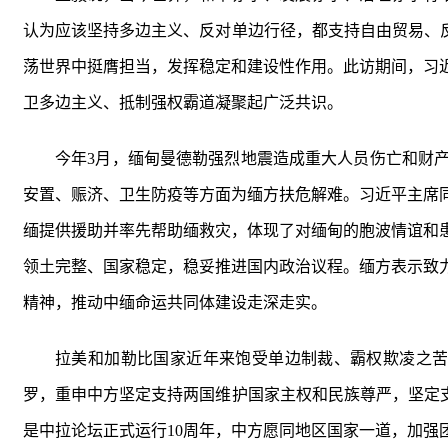
认为应该坚持多边主义、反对单边行径，都支持自由贸易、
荡世界中挺膺担当，发挥稳定和建设性作用。此访期间，习
卫多边主义、抵制强权霸道凝聚起广泛共识。
今年3月，缅甸曼德勒强烈地震造成重大人员伤亡和财
安置、赈济、卫生防疫等方面为缅方扶危解难。习近平主席
缅提供援助并率先帮助缅救灾，体现了对缅甸的胞波情谊和
领土完整、国家稳定，稳妥推进国内政治议程。缅方表示致
精神，推动中缅命运共同体建设走深走实。
拉美和加勒比国家近年来饱受单边制裁、霸权欺凌之苦
罗，重申中方坚定支持两国维护国家主权和民族尊严，坚定
是中拉论坛正式运行10周年，中方愿同地区国家一道，加