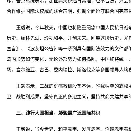
序。普京总统表示，加征高关税违背常理，也不合法，只会
合作维护国际法权威的联合声明，强调全面遵守联合国宪章
王毅说，今年秋天，中国也将隆重纪念中国人民抗日战
历史、缅怀先烈、珍视和平、开创未来。回望这段历史，尤
宣言》、《波茨坦公告》等一系列具有国际法效力的文件都确
岛内形势如何变化，无论外部势力如何捣乱，中国终将统一
场。塞尔维亚、古巴、委内瑞拉、斯洛伐克等多国领导人均
王毅表示，二战的沉痛教训殷鉴不远，唯我独尊的霸权
卫二战胜利成果，坚守真正的多边主义，坚持共商共建共享
三、践行大国担当，凝聚最广泛国际共识
王毅说，当今世界，和平赤字、发展赤字、治理赤字有