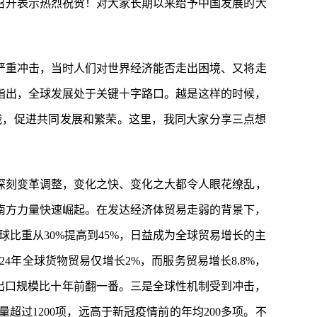
召开表示热烈祝贺！对大家长期以来给予中国发展的大
受严重冲击，当时人们对世界经济能否走出困境、又将走
指出，全球发展处于关键十字路口。越是这样的时候，
战，促进共同发展和繁荣。这里，我同大家分享三点想
深刻变革调整，变化之快、变化之大都令人眼花缭乱，
南方力量快速崛起。在发达经济体贸易走弱的背景下，
球比重从30%提高到45%，日益成为全球贸易增长的主
年全球货物贸易仅增长2%，而服务贸易增长8.8%，
务出口规模比十年前翻一番。三是全球性机制受到冲击，
超过1200项，远高于新冠疫情前的年均200多项。不