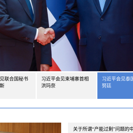
见联合国秘书
习近平会见柬埔寨首相
习近平会见泰
斯
洪玛奈
努廷
关于所谓“产能过剩”问题的