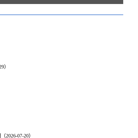
29）
6-07-20）