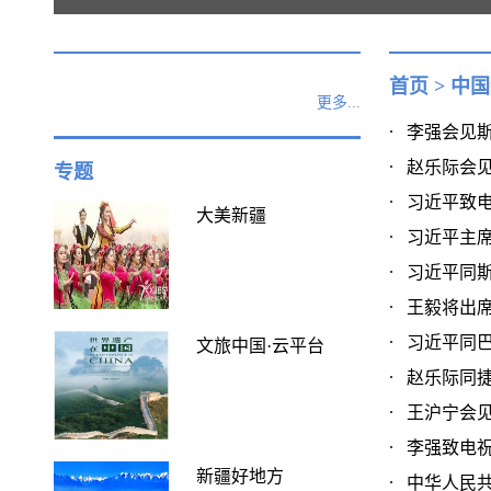
首页
>
中国
更多...
李强会见斯洛
赵乐际会见
专题
习近平致电
大美新疆
习近平主席
习近平同斯
王毅将出席
习近平同巴西
文旅中国·云平台
赵乐际同捷克
王沪宁会见捷
李强致电祝贺
新疆好地方
中华人民共