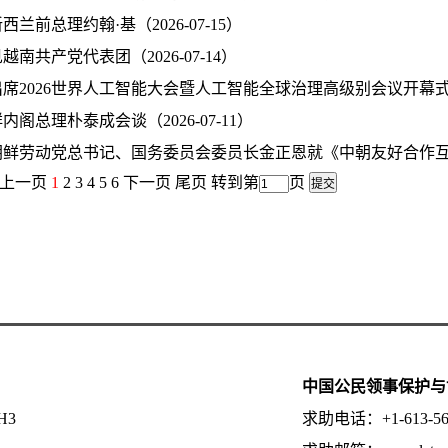
兰前总理约翰·基（2026-07-15）
南共产党代表团（2026-07-14）
席2026世界人工智能大会暨人工智能全球治理高级别会议开幕式并发表
阁总理朴泰成会谈（2026-07-11）
鲜劳动党总书记、国务委员会委员长金正恩就《中朝友好合作互助条约
 上一页
1
2
3
4
5
6
下一页
尾页
转到第
页
中国公民领事保护与
5H3
求助电话：+1-613-