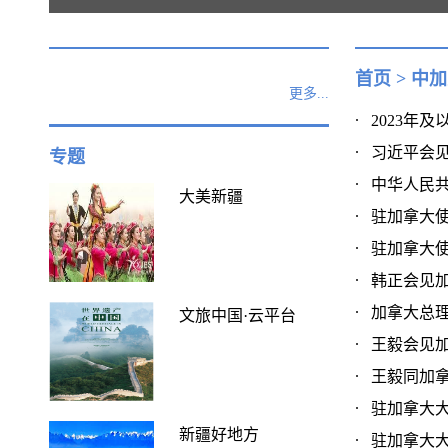
首页
>
中加
更多...
2023年
习近平会见加
专题
中华人民共
大美新疆
驻加拿大使
驻加拿大使
韩正会见加拿
加拿大总理卡
文旅中国·云平台
王毅会见加拿
王毅同加拿大
驻加拿大大
新疆好地方
驻加拿大大