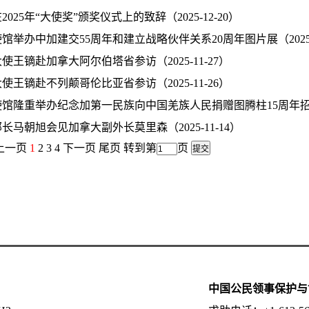
025年“大使奖”颁奖仪式上的致辞（2025-12-20）
馆举办中加建交55周年和建立战略伙伴关系20周年图片展（2025-1
使王镝赴加拿大阿尔伯塔省参访（2025-11-27）
使王镝赴不列颠哥伦比亚省参访（2025-11-26）
馆隆重举办纪念加第一民族向中国羌族人民捐赠图腾柱15周年招待会（
长马朝旭会见加拿大副外长莫里森（2025-11-14）
 上一页
1
2
3
4
下一页
尾页
转到第
页
中国公民领事保护与